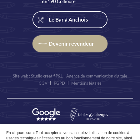
66190 Collioure
Le Bar à Anchois
Devenir revendeur
Site web : Studio créatif P&L - Agence de communication digitale
CGV
|
RGPD
|
Mentions légales
En cliquant sur « Tout accepter », vous acceptez l’utilisation de cookies à
usages techniques nécessaires au bon fonctionnement de notre site, ainsi