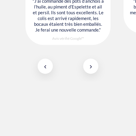
"J’ai commandé des pots d’anchois à
"
l’huile, au piment d’Espelette et ail
b
et persil. Ils sont tous excellents. Le
mes
colis est arrivé rapidement, les
bocaux étaient très bien emballés.
Je ferai une nouvelle commande."
Avis vérifié Google™