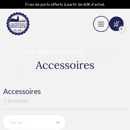
Frais de ports offerts à partir de 60€ d'achat.
0
Accueil
›
Boutique
›
Concept Store
› Accessoires
Accessoires
Accessoires
2 produits