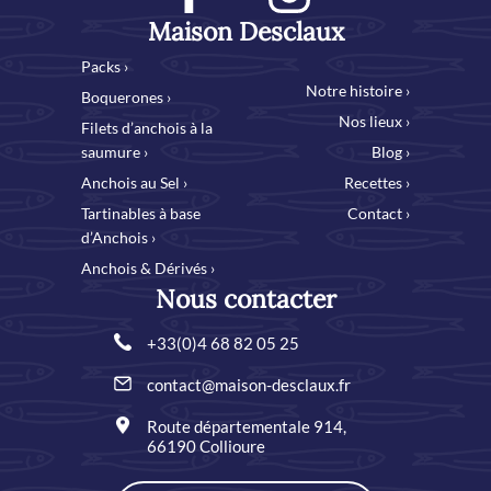
Maison Desclaux
Packs ›
Notre histoire ›
Boquerones ›
Nos lieux ›
Filets d’anchois à la
saumure ›
Blog ›
Anchois au Sel ›
Recettes ›
Tartinables à base
Contact ›
d’Anchois ›
Anchois & Dérivés ›
Nous contacter
+33(0)4 68 82 05 25
contact@maison-desclaux.fr
Route départementale 914,
66190 Collioure