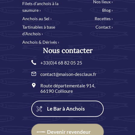
Nos lieux ›
Filets d’anchois à la
saumure ›
Blog ›
Anchois au Sel ›
Recettes ›
Tartinables à base
Contact ›
d’Anchois ›
Anchois & Dérivés ›
Nous contacter
+33(0)4 68 82 05 25
contact@maison-desclaux.fr
Route départementale 914,
66190 Collioure
Le Bar à Anchois
Devenir revendeur