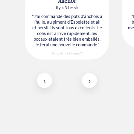
Alienor
il y a 31 mois
"J’ai commandé des pots d’anchois à
"
l’huile, au piment d’Espelette et ail
b
et persil. Ils sont tous excellents. Le
mes
colis est arrivé rapidement, les
bocaux étaient très bien emballés.
Je ferai une nouvelle commande."
Avis vérifié Google™