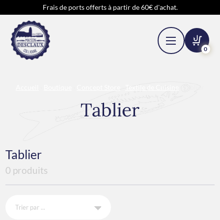
Frais de ports offerts à partir de 60€ d'achat.
0
Accueil
›
Boutique
›
Concept Store
›
Textile de Cuisine
› Tablier
Tablier
Tablier
0 produits