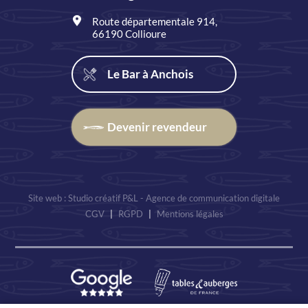
Route départementale 914,
66190 Collioure
Le Bar à Anchois
Devenir revendeur
Site web : Studio créatif P&L - Agence de communication digitale
CGV
|
RGPD
|
Mentions légales