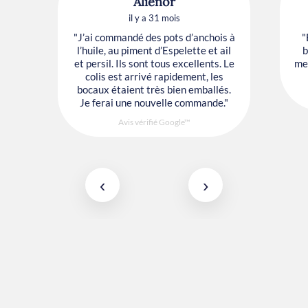
Alienor
il y a 31 mois
"J’ai commandé des pots d’anchois à
"
l’huile, au piment d’Espelette et ail
b
et persil. Ils sont tous excellents. Le
mes
colis est arrivé rapidement, les
bocaux étaient très bien emballés.
Je ferai une nouvelle commande."
Avis vérifié Google™