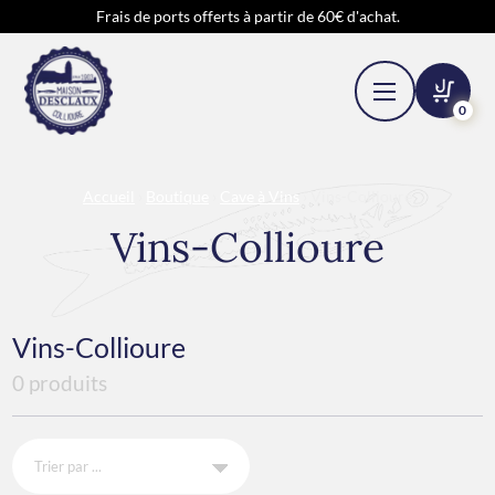
Frais de ports offerts à partir de 60€ d'achat.
0
Accueil
›
Boutique
›
Cave à Vins
› Vins-Collioure
Vins-Collioure
Vins-Collioure
0 produits