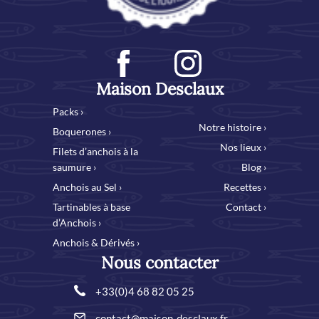
Maison Desclaux
Packs ›
Notre histoire ›
Boquerones ›
Nos lieux ›
Filets d’anchois à la
saumure ›
Blog ›
Anchois au Sel ›
Recettes ›
Tartinables à base
Contact ›
d’Anchois ›
Anchois & Dérivés ›
Nous contacter
+33(0)4 68 82 05 25
contact@maison-desclaux.fr