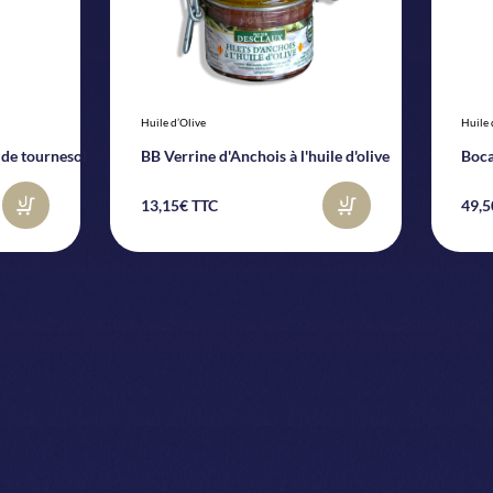
Huile d’Olive
Huile 
e de tournesol
BB Verrine d'Anchois à l'huile d'olive
Boca
13,15€ TTC
49,5