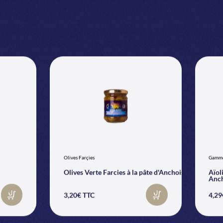
0
Olives Farçies
Gamme
Olives Verte Farcies à la pâte d'Anchois
Aïol
Anch
3,20€ TTC
4,29