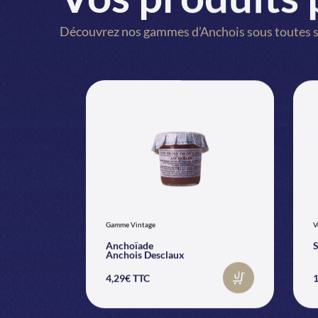
Découvrez nos gammes d’Anchois sous toutes s
Gamme Vintage
V
Anchoïade
S
Anchois Desclaux
4,29€ TTC
1