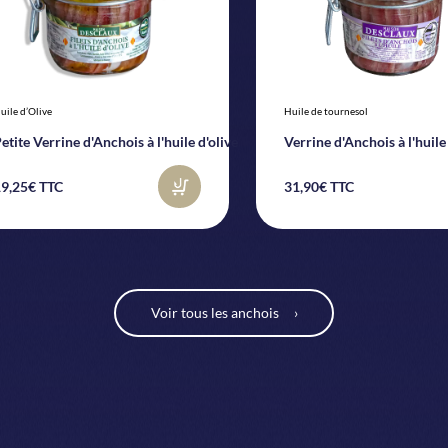
uile d’Olive
Huile de tournesol
etite Verrine d'Anchois à l'huile d'olive
Verrine d'Anchois à l'huil
9,25€ TTC
31,90€ TTC
Voir tous les anchois