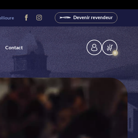
Devenir revendeur
llioure
Contact
0