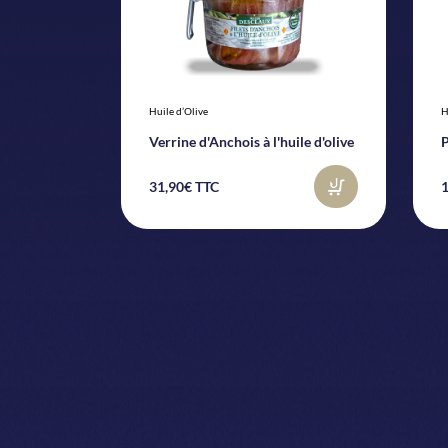
Huile d’Olive
H
Verrine d'Anchois à l'huile d'olive
P
31,90€ TTC
1