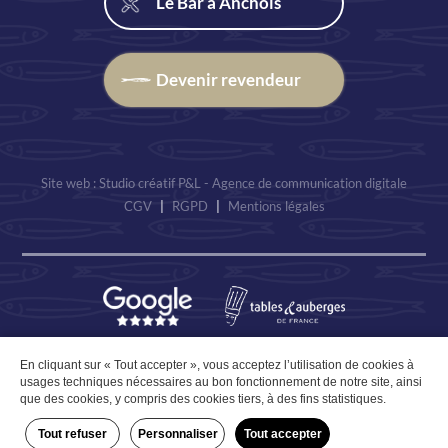
Le Bar à Anchois
Devenir revendeur
Site web : Studio créatif P&L - Agence de communication digitale
CGV
|
RGPD
|
Mentions légales
En cliquant sur « Tout accepter », vous acceptez l’utilisation de cookies à
17.6€ TTC
usages techniques nécessaires au bon fonctionnement de notre site, ainsi
que des cookies, y compris des cookies tiers, à des fins statistiques.
-
+
Ajouter au panier
Tout refuser
Personnaliser
Tout accepter