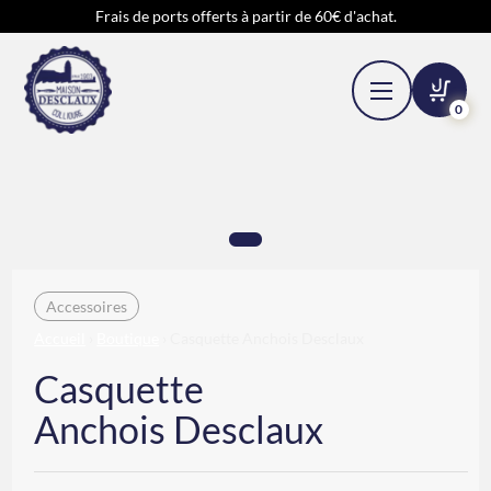
Frais de ports offerts à partir de 60€ d'achat.
0
Accessoires
Accueil
›
Boutique
› Casquette
Anchois Desclaux
Casquette
Anchois Desclaux