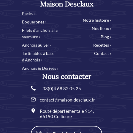
Maison Desclaux
Packs ›
Notre histoire ›
Boquerones ›
Nos lieux ›
Filets d’anchois à la
saumure ›
Blog ›
Anchois au Sel ›
Recettes ›
Tartinables à base
Contact ›
d’Anchois ›
Anchois & Dérivés ›
Nous contacter
+33(0)4 68 82 05 25
contact@maison-desclaux.fr
Route départementale 914,
66190 Collioure