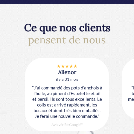
2
3
Ce que nos clients
pensent de nous
4
★★★★★
Alienor
il y a 31 mois
"J’ai commandé des pots d’anchois à
"
l’huile, au piment d’Espelette et ail
b
et persil. Ils sont tous excellents. Le
mes
5
colis est arrivé rapidement, les
bocaux étaient très bien emballés.
Je ferai une nouvelle commande."
Avis vérifié Google™