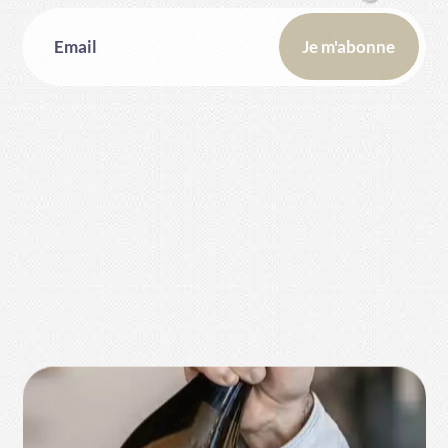
4
2
3
6
5
3
4
7
6
4
5
8