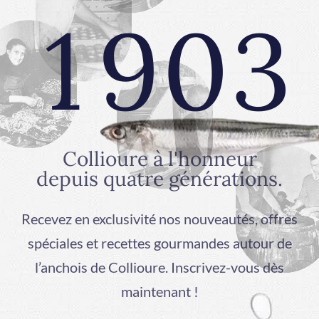
1
9
0
3
2
0
1
4
Collioure à l'honneur
depuis quatre générations.
3
1
2
5
Recevez en exclusivité nos nouveautés, offres
spéciales et recettes gourmandes autour de
l’anchois de Collioure. Inscrivez-vous dès
maintenant !