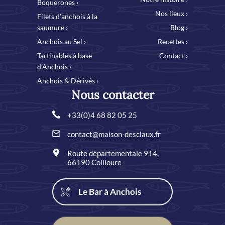
Boquerones ›
Nos lieux ›
Filets d’anchois à la
saumure ›
Blog ›
Anchois au Sel ›
Recettes ›
Tartinables à base
Contact ›
d’Anchois ›
Anchois & Dérivés ›
Nous contacter
+33(0)4 68 82 05 25
contact@maison-desclaux.fr
Route départementale 914,
66190 Collioure
Le Bar à Anchois