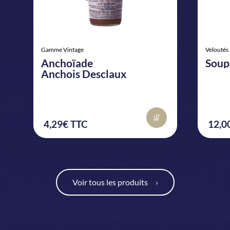
0
Gamme Vintage
Veloutés
Anchoïade
Soup
Anchois Desclaux
1
4,29€ TTC
12,0
Voir tous les produits