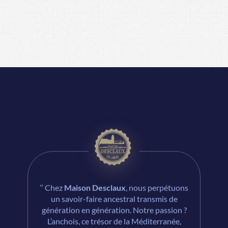
0
8
9
2
1
9
0
3
2
1
4
3
2
5
‘‘ Chez
Maison Desclaux
, nous perpétuons
un savoir-faire ancestral transmis de
génération en génération. Notre passion ?
L’anchois, ce trésor de la Méditerranée,