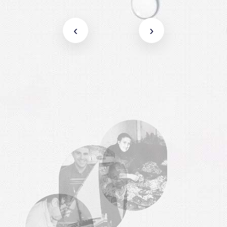
6
0
7
1
0
8
2