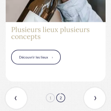
7
5
6
9
8
6
7
0
Une histoire de famille
Découvrir l'histoire
9
7
8
1
1
2