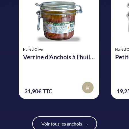
Huile d’Olive
Huile d’O
Verrine d'Anchois à l'huile d'olive
31,90€ TTC
19,2
Voir tous les anchois