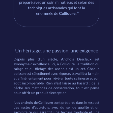
préparé avec un soin minutieux et selon des
techniques artisanales qui font la
4
3
6
renommée de
Collioure
. ’’
5
4
7
Un héritage, une passion, une exigence
Depuis plus d’un siècle,
Anchois Desclaux
est
synonyme d’excellence. Ici, à Collioure, la tradition du
salage et du filetage des anchois est un art. Chaque
poisson est sélectionné avec rigueur, travaillé à la main
et affiné lentement pour révéler toute sa finesse et son
6
5
8
goût incomparable. Rien n’est laissé au hasard : de la
pêche aux méthodes de conservation, tout est pensé
pour offrir un produit d’exception.
Nos
anchois de Collioure
sont préparés dans le respect
des gestes d’autrefois, avec du sel de qualité et un
savoir-faire qui garantit une texture fondante et une