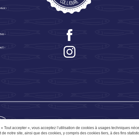
ieux ›
›
tes ›
ct ›
r « Tout accepter », vous acceptez l’utilisation de cookies à usages techniques néc
de notre site, ainsi que des cookies, y compris des cookies tiers, à des fins statisti