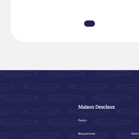
Maison Desclaux
Packs ›
Boquerones ›
Notre