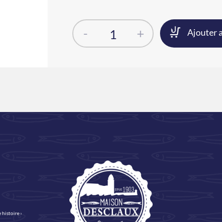
-
+
Ajouter 
 histoire ›