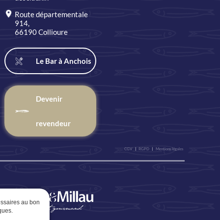
Route départementale
914,
66190 Collioure
Le Bar à Anchois
Devenir
revendeur
CGV
|
RGPD
|
Mentions légales
essaires au bon
ques.