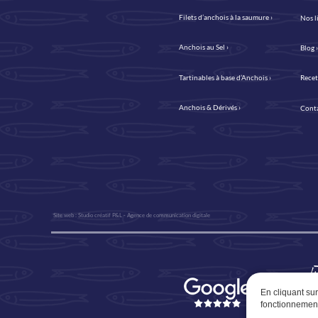
Filets d’anchois à la saumure ›
Nos l
Anchois au Sel ›
Blog 
Tartinables à base d’Anchois ›
Recet
Anchois & Dérivés ›
Conta
Site web : Studio créatif P&L - Agence de communication digitale
En cliquant su
fonctionnement 