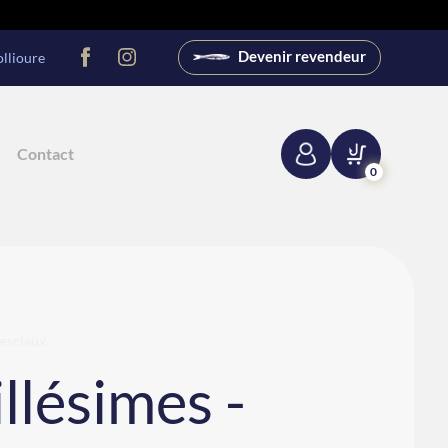
Devenir revendeur
llioure
Contact
0
Desclaux
llésimes -