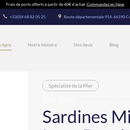
Frais de ports offerts à partir de 60€ d'achat.
Commandez en ligne
+33(0)4 68 82 05 25
Route départementale 914, 66190 Co
 ligne
Notre histoire
Nos lieux
Blog
Spécialité de la Mer
Accueil
›
Boutique
› Sardines Millésimes - Logo 
Sardines Mi