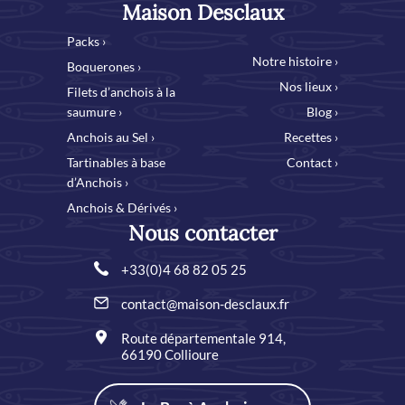
Maison Desclaux
Packs ›
Notre histoire ›
Boquerones ›
Nos lieux ›
Filets d’anchois à la
saumure ›
Blog ›
Anchois au Sel ›
Recettes ›
Tartinables à base
Contact ›
d’Anchois ›
Anchois & Dérivés ›
Nous contacter
+33(0)4 68 82 05 25
contact@maison-desclaux.fr
Route départementale 914,
66190 Collioure