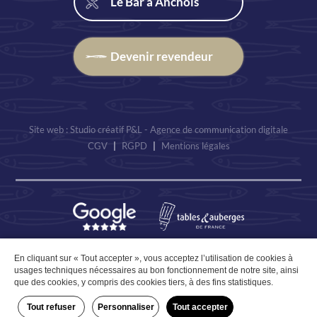
Le Bar à Anchois
Devenir revendeur
Site web : Studio créatif P&L - Agence de communication digitale
CGV
|
RGPD
|
Mentions légales
En cliquant sur « Tout accepter », vous acceptez l’utilisation de cookies à
12€ TTC
usages techniques nécessaires au bon fonctionnement de notre site, ainsi
que des cookies, y compris des cookies tiers, à des fins statistiques.
-
+
Ajouter au panier
Tout refuser
Personnaliser
Tout accepter