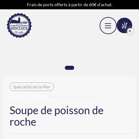
Frais de ports offerts à partir de 60€ d'achat.
0
Spécialité de la Mer
Accueil
›
Boutique
› Soupe de poisson de roche
Soupe de poisson de
roche